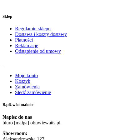
Sklep
Regulamin sklepu
Dostawa i koszty dostawy
Płatności
Reklamacje
Odstąpienie od umowy
_
Moje konto
Koszyk
Zamówienia
Śledź zamówienie
Bądź w kontakcie
Napisz do nas
biuro [małpa] obuwiewatts.pl
Showroom:
Aleksandrowska 127