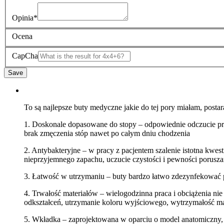
Opinia
*
Ocena
CapCha
To są najlepsze buty medyczne jakie do tej pory miałam, postar
1. Doskonale dopasowane do stopy – odpowiednie odczucie prz
brak zmęczenia stóp nawet po całym dniu chodzenia
2. Antybakteryjne – w pracy z pacjentem szalenie istotna kwest
nieprzyjemnego zapachu, uczucie czystości i pewności porusza
3. Łatwość w utrzymaniu – buty bardzo łatwo zdezynfekować 
4. Trwałość materiałów – wielogodzinna praca i obciążenia ni
odkształceń, utrzymanie koloru wyjściowego, wytrzymałość ma
5. Wkładka – zaprojektowana w oparciu o model anatomiczny,