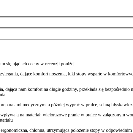
am się ująć ich cechy w recenzji poniżej.
ylegania, dające komfort noszenia, łuki stopy wsparte w komfortowyc
ia, dająca nam komfort na długie godziny, przekłada się bezpośrednio na
nia
preparatami medycznymi a później wyprać w pralce, schną błyskawicz
e wpływają na materiał, wielorazowe pranie w pralce w załączonym wor
teriału
 ergonomiczna, chłonna, utrzymująca położenie stopy w odpowiednim 