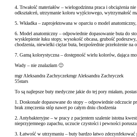
4. Trwałość materiałów – wielogodzinna praca i obciążenia ni
odkształceń, utrzymanie koloru wyjściowego, wytrzymałość ma
5. Wkładka – zaprojektowana w oparciu o model anatomiczny,
6. Model anatomiczny – odpowiednie dopasowanie buta do stop
wysklepienie łuku stopy, wysokość obcasa, grubość podeszwy, 
chodzenia, niewielki ciężar buta, bezpośrednie przełożenie 
7. Gamą kolorystyczna – dostępność wielu kolorów, dająca mo
Wady – nie znalazłam 🙂
mgr Aleksandra Zachryczek
mgr Aleksandra Zachryczek
5
5stars
To są najlepsze buty medyczne jakie do tej pory miałam, postar
1. Doskonale dopasowane do stopy – odpowiednie odczucie prz
brak zmęczenia stóp nawet po całym dniu chodzenia
2. Antybakteryjne – w pracy z pacjentem szalenie istotna kwest
nieprzyjemnego zapachu, uczucie czystości i pewności porusza
3. Łatwość w utrzymaniu – buty bardzo łatwo zdezynfekować 