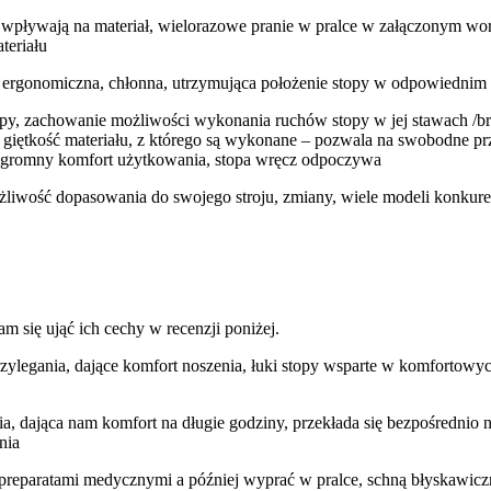
e wpływają na materiał, wielorazowe pranie w pralce w załączonym wor
teriału
 ergonomiczna, chłonna, utrzymująca położenie stopy w odpowiednim 
y, zachowanie możliwości wykonania ruchów stopy w jej stawach /brak
giętkość materiału, z którego są wykonane – pozwala na swobodne prze
na ogromny komfort użytkowania, stopa wręcz odpoczywa
żliwość dopasowania do swojego stroju, zmiany, wiele modeli konkur
am się ująć ich cechy w recenzji poniżej.
ylegania, dające komfort noszenia, łuki stopy wsparte w komfortowyc
ia, dająca nam komfort na długie godziny, przekłada się bezpośrednio na
nia
preparatami medycznymi a później wyprać w pralce, schną błyskawicz