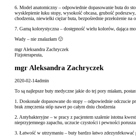
6. Model anatomiczny – odpowiednie dopasowanie buta do stop
wysklepienie łuku stopy, wysokość obcasa, grubość podeszwy, 
chodzenia, niewielki ciężar buta, bezpośrednie przełożenie 
7. Gamą kolorystyczna – dostępność wielu kolorów, dająca mo
Wady – nie znalazłam 🙂
mgr Aleksandra Zachryczek
Fizjoterapeuta
,
mgr Aleksandra Zachryczek
2020-02-14
admin
To są najlepsze buty medyczne jakie do tej pory miałam, postar
1. Doskonale dopasowane do stopy – odpowiednie odczucie prz
brak zmęczenia stóp nawet po całym dniu chodzenia
2. Antybakteryjne – w pracy z pacjentem szalenie istotna kwest
nieprzyjemnego zapachu, uczucie czystości i pewności porusza
3. Łatwość w utrzymaniu – buty bardzo łatwo zdezynfekować 