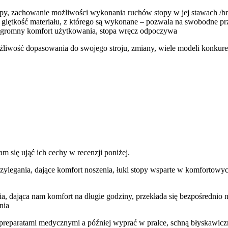
y, zachowanie możliwości wykonania ruchów stopy w jej stawach /brak
giętkość materiału, z którego są wykonane – pozwala na swobodne prze
na ogromny komfort użytkowania, stopa wręcz odpoczywa
żliwość dopasowania do swojego stroju, zmiany, wiele modeli konkur
am się ująć ich cechy w recenzji poniżej.
ylegania, dające komfort noszenia, łuki stopy wsparte w komfortowyc
ia, dająca nam komfort na długie godziny, przekłada się bezpośrednio na
nia
preparatami medycznymi a później wyprać w pralce, schną błyskawicz