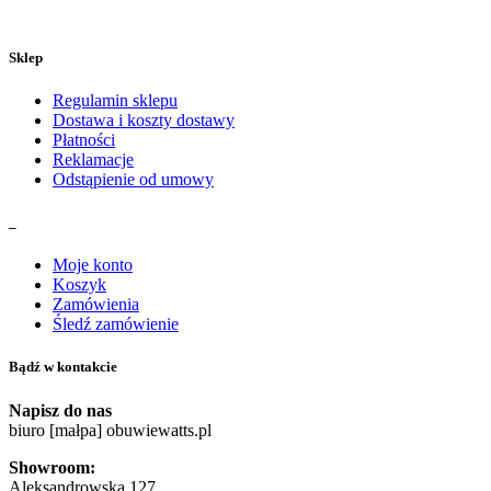
Sklep
Regulamin sklepu
Dostawa i koszty dostawy
Płatności
Reklamacje
Odstąpienie od umowy
_
Moje konto
Koszyk
Zamówienia
Śledź zamówienie
Bądź w kontakcie
Napisz do nas
biuro [małpa] obuwiewatts.pl
Showroom:
Aleksandrowska 127