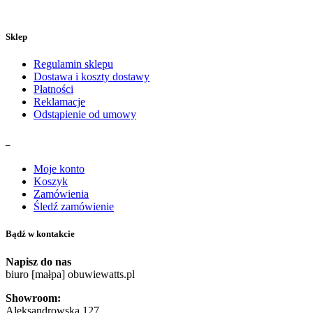
Sklep
Regulamin sklepu
Dostawa i koszty dostawy
Płatności
Reklamacje
Odstąpienie od umowy
_
Moje konto
Koszyk
Zamówienia
Śledź zamówienie
Bądź w kontakcie
Napisz do nas
biuro [małpa] obuwiewatts.pl
Showroom:
Aleksandrowska 127